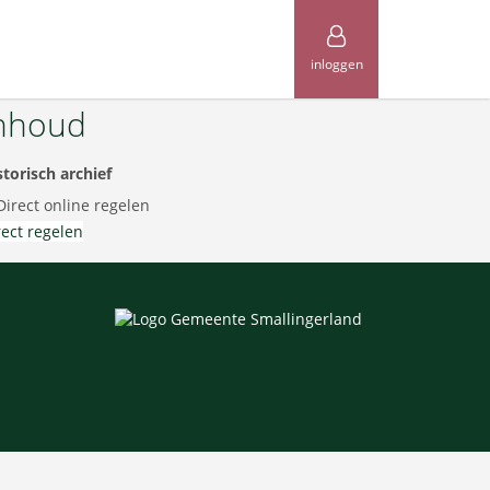
inloggen
nhoud
storisch archief
Direct online regelen
rect regelen