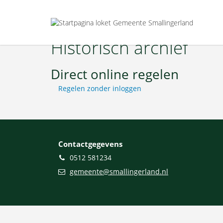
home
Historisch archief
Direct online regelen
Regelen zonder inloggen
Contactgegevens
Telefoon
0512 581234
E-
gemeente@smallingerland.nl
mail