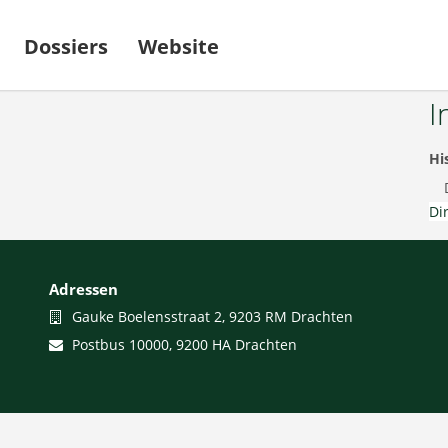
Dossiers
Website
I
Hi
Di
Adressen
Bezoekadres
Gauke Boelensstraat 2, 9203 RM Drachten
Postadres
Postbus 10000, 9200 HA Drachten