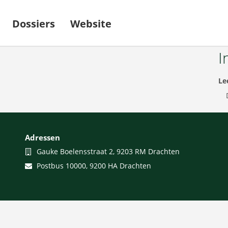
Dossiers
Website
I
Le
Adressen
Bezoekadres
Gauke Boelensstraat 2, 9203 RM Drachten
Postadres
Postbus 10000, 9200 HA Drachten