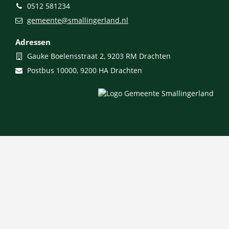
Telefoon
0512 581234
E-
gemeente@smallingerland.nl
mail
Adressen
Bezoekadres
Gauke Boelensstraat 2, 9203 RM Drachten
Postadres
Postbus 10000, 9200 HA Drachten