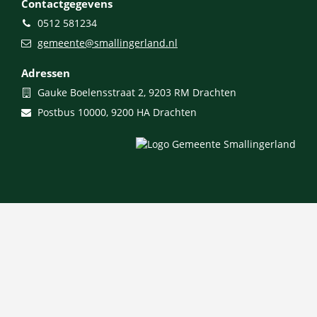
Contactgegevens
Telefoon
0512 581234
E-
gemeente@smallingerland.nl
mail
Adressen
Bezoekadres
Gauke Boelensstraat 2, 9203 RM Drachten
Postadres
Postbus 10000, 9200 HA Drachten